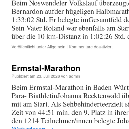
Beim Noswendeler Volkslauf überzeugt
Bernardon aufder hügeligen Halbmarath
1:33:02 Std. Er belegte imGesamtfeld de
Sein Vater Roland war ebenfalls am Star
über die 10 km-Distanz in 1:02:26 Std
für
Veröffentlicht unter
Allgemein
|
Kommentare deaktiviert
Volkslauf
Noswend
Ermstal-Marathon
Publiziert am
23. Juli 2026
von
admin
Beim Ermstal-Marathon in Baden Würt
Para- BiathletinJohanna Recktenwald ü
mit am Start. Als Sehbehinderteerzielt s
Zeit von 44:51 min. den 9. Platz in ihre
den 1214 Teilnehmer/innen belegte Jo
Weiterlesen
→