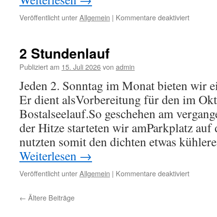
für
Veröffentlicht unter
Allgemein
|
Kommentare deaktiviert
Ermstal-
Maratho
2 Stundenlauf
Publiziert am
15. Juli 2026
von
admin
Jeden 2. Sonntag im Monat bieten wir e
Er dient alsVorbereitung für den im Ok
Bostalseelauf.So geschehen am vergan
der Hitze starteten wir amParkplatz auf
nutzten somit den dichten etwas kühle
Weiterlesen
→
für
Veröffentlicht unter
Allgemein
|
Kommentare deaktiviert
2
Stundenl
←
Ältere Beiträge