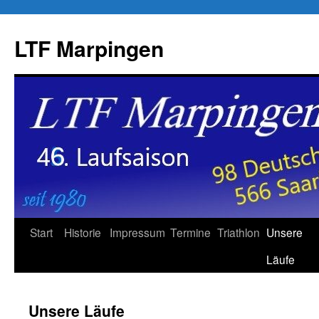
LTF Marpingen
Zum
Start
Historie
Impressum
Termine
Triathlon
Unsere
Inhalt
Läufe
springen
Unsere Läufe