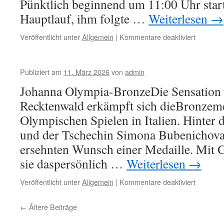
Pünktlich beginnend um 11:00 Uhr star
Hauptlauf, ihm folgte …
Weiterlesen
→
für
Veröffentlicht unter
Allgemein
|
Kommentare deaktiviert
IKK-
Wendelin
in
Publiziert am
11. März 2026
von
admin
den
Frühling
Johanna Olympia-BronzeDie Sensation i
Recktenwald erkämpft sich dieBronzemed
Olympischen Spielen in Italien. Hinter
und der Tschechin Simona Bubenichova e
ersehnten Wunsch einer Medaille. Mit 
sie daspersönlich …
Weiterlesen
→
für
Veröffentlicht unter
Allgemein
|
Kommentare deaktiviert
←
Ältere Beiträge