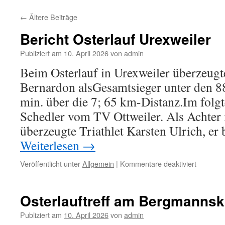
←
Ältere Beiträge
Bericht Osterlauf Urexweiler
Publiziert am
10. April 2026
von
admin
Beim Osterlauf in Urexweiler überzeug
Bernardon alsGesamtsieger unter den 8
min. über die 7; 65 km-Distanz.Im folgt
Schedler vom TV Ottweiler. Als Achter
überzeugte Triathlet Karsten Ulrich, er
Weiterlesen
→
für
Veröffentlicht unter
Allgemein
|
Kommentare deaktiviert
Bericht
Osterlauf
Urexweil
Osterlauftreff am Bergmannsk
Publiziert am
10. April 2026
von
admin