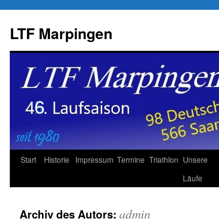
LTF Marpingen
Zum
Start
Historie
Impressum
Termine
Triathlon
Unsere
Inhalt
Läufe
springen
admin
Archiv des Autors: