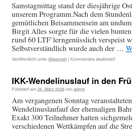
Samstagmittag stand der diesjährige Oste
unserem Programm.Nach dem Stundenla
gemütlichen Beisammensein am undum 
Birgit Alles sorgte für die vielen bunten
rund 60 LTF`lerngenüsslich verspeist 
Selbstverständlich wurde auch der …
W
für
Veröffentlicht unter
Allgemein
|
Kommentare deaktiviert
Osterlauf
am
Bergman
IKK-Wendelinuslauf in den Frü
Publiziert am
26. März 2026
von
admin
Am vergangenen Sonntag veranstalteten
Wendelinuslaufauf der ehemaligen Bahnt
Exakt 300 Teilnehmer hatten sichgemeld
verschiedenen Wettkämpfen auf die Stre